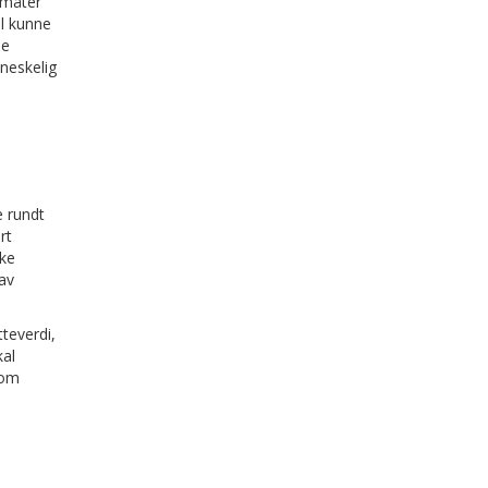
 måter
l kunne
de
nneskelig
e rundt
rt
kke
av
teverdi,
kal
nom