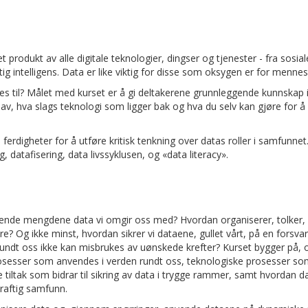
t produkt av alle digitale teknologier, dingser og tjenester - fra sosia
stig intelligens. Data er like viktig for disse som oksygen er for mennes
s til? Målet med kurset er å gi deltakerene grunnleggende kunnskap 
 av, hva slags teknologi som ligger bak og hva du selv kan gjøre for å
erdigheter for å utføre kritisk tenkning over datas roller i samfunnet
ng, datafisering, data livssyklusen, og «data literacy».
økende mengdene data vi omgir oss med? Hvordan organiserer, tolker,
re? Og ikke minst, hvordan sikrer vi dataene, gullet vårt, på en forsva
 rundt oss ikke kan misbrukes av uønskede krefter? Kurset bygger på, 
sesser som anvendes i verden rundt oss, teknologiske prosesser som
tiltak som bidrar til sikring av data i trygge rammer, samt hvordan d
raftig samfunn.