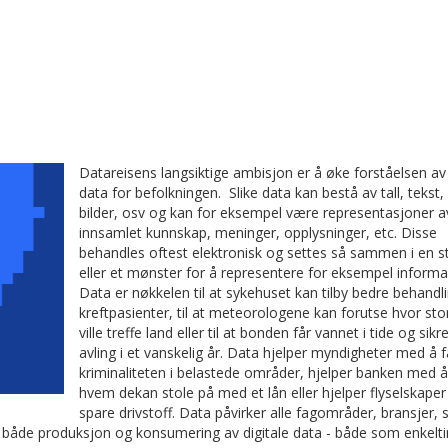
Datareisens langsiktige ambisjon er å øke forståelsen av 
data for befolkningen. Slike data kan bestå av tall, tekst, 
bilder, osv og kan for eksempel være representasjoner a
innsamlet kunnskap, meninger, opplysninger, etc. Disse
behandles oftest elektronisk og settes så sammen i en s
eller et mønster for å representere for eksempel informa
Data er nøkkelen til at sykehuset kan tilby bedre behandlin
kreftpasienter, til at meteorologene kan forutse hvor st
ville treffe land eller til at bonden får vannet i tide og sik
avling i et vanskelig år. Data hjelper myndigheter med å 
kriminaliteten i belastede områder, hjelper banken med å
hvem dekan stole på med et lån eller hjelper flyselskape
spare drivstoff. Data påvirker alle fagområder, bransjer, 
både produksjon og konsumering av digitale data - både som enkelti