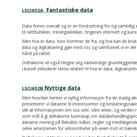
Fantastiske data
LSCI652A
Data finnes overalt og er en forutsetning for og samtidig e
til nettbutikker, treningsklokker, tingenes internett og kun
Men hva er data, hvor kommer de fra, og hva kan de bruke
data og digitalisering gjør med oss og samfunnet vi er del
hånd på rattet.
Deltakerne vil også tilegne seg nødvendige grunnleggende f
i kurset inkluderer tema relatert til hva er data, digitaliseri
Nyttige data
LSCI652B
Men hvordan henter vi nyttig informasjon fra de stadig 
presenterer vi dataene til interessenter og beslutningstake
slik at informasjonen om oss selv, våre virker, og verden
som mål å gi deltakerne kunnskap om databehandlingspro
dataene mening på fleksible måter, regler og medfølgende 
selve arnesteinen for virksomheter på veien mot et bærek