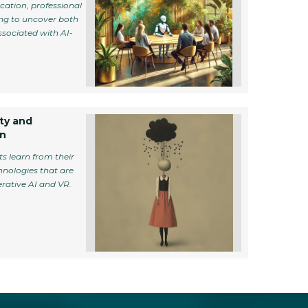
cation, professional
ing to uncover both
ssociated with AI-
ty and
on
s learn from their
hnologies that are
erative AI and VR.